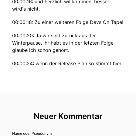
00:00:16: und herzlich willkommen, besser
wird's nicht.
00:00:18: Zu einer weiteren Folge Devs On Tape!
00:00:20: Ja wir sind zurück aus der
Winterpause, ihr habt es in der letzten Folge
glaube ich schon gehört.
00:00:24: wenn der Release Plan so stimmt hier
die erste offizielle neue Folge von der Staffel
und zwar haben wir wieder zwei Gäste
eingeladen und ja man kann sich gerade an
deinem Lachen eben haben das glaube ich noch
nicht erkennen können.
00:00:40: Es sind bekannte Gesichter, bekanne
Neuer Kommentar
Stimmen.
00:00:42: Wir haben letztes Jahr auf der
Name oder Pseudonym