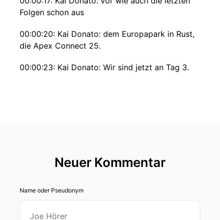
00:00:17: Kai Donato: vor wie auch die letzten
Folgen schon aus
00:00:20: Kai Donato: dem Europapark in Rust,
die Apex Connect 25.
00:00:23: Kai Donato: Wir sind jetzt an Tag 3.
00:00:24: Kai Donato: Das ist, um das so ein
bisschen in
00:00:26: Kai Donato: Vergleich zu setzen, wie
sich meine Stimme
00:00:28: Kai Donato: vielleicht schon verändert
Neuer Kommentar
hat, über die
00:00:29: Kai Donato: letzten Folgen Einiges
Name oder Pseudonym
hier entstanden.