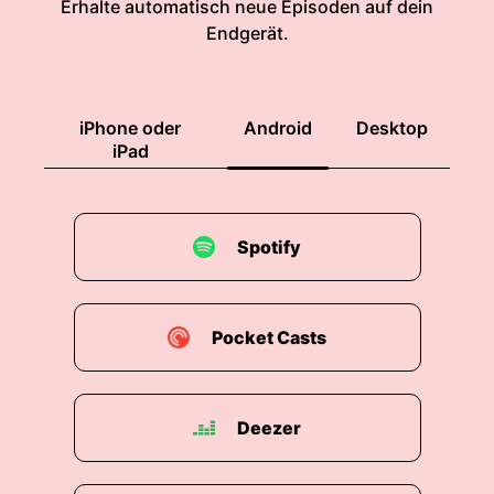
Erhalte automatisch neue Episoden auf dein
Konferenz nicht mit
Endgerät.
00:00:55: Kai Donato: dabei sein, ist aber
natürlich hinter den
iPhone oder
Android
Desktop
00:00:57: Kai Donato: Kulissen richtig, richtig
iPad
busy und hat
00:01:00: Kai Donato: natürlich bei der
Vorbereitung sehr
Spotify
00:01:01: Kai Donato: geholfen.
00:01:01: Kai Donato: Großes Dankeschön an
Pocket Casts
dich, hat natürlich
00:01:02: Kai Donato: bei der Vorbereitung sehr
Deezer
geholfen.
00:01:03: Kai Donato: Großes Dankeschön an